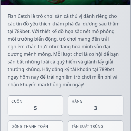
Fish Catch là trò chơi săn cá thú vị dành riêng cho
các tín đồ yêu thích khám phá đại dương sâu thẳm
tại 789bet. Với thiết kế đồ họa sắc nét mô phỏng
môi trường biển động, trò chơi mang đến trải
nghiệm chân thực như đang hòa mình vào đại
dương mênh mông. Mỗi lượt chơi là cơ hội để bạn
săn bắt những loài cá quý hiếm và giành lấy giải
thưởng khủng. Hãy đăng ký tài khoản tại 789bet
ngay hôm nay để trải nghiệm trò chơi miễn phí và
nhận khuyến mãi khủng mỗi ngày!
CUỘN
HÀNG
5
3
DÒNG THANH TOÁN
TẦN SUẤT TRÚNG